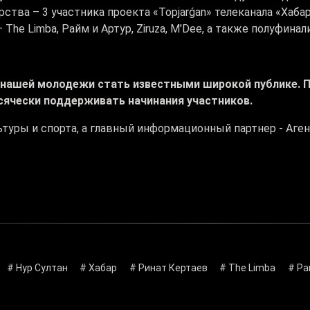
ства – 3 участника проекта «Topjarǵan» телеканала «Хаб
The Limba, Райм и Артур, Ziruza, М'Dee, а также полуфина
я нашей молодежи стать известными широкой публике.
сячески поддерживать начинания участников.
туры и спорта, а главный информационный партнер - Аген
# Нур Султан
# Хабар
# Ринат Кертаев
# The Limba
# Ра