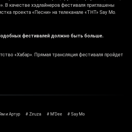
ар». В качестве хэдлайнеров фестиваля приглашены
листка проекта «Песни» на телеканале «ТНТ» Say Mo.
 Подобных фестивалей должно быть больше.
тство «Хабар». Прямая трансляция фестиваля пройдет
йм и Артур
# Ziruza
# М'Dee
# Say Mo