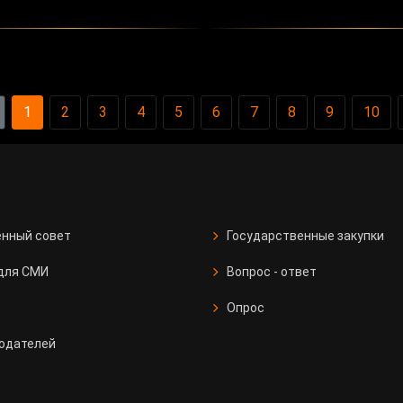
1
2
3
4
5
6
7
8
9
10
нный совет
Государственные закупки
для СМИ
Вопрос - ответ
Опрос
одателей