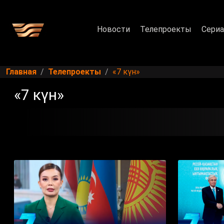
Новости
Телепроекты
Сери
Главная
Телепроекты
«7 күн»
«7 күн»