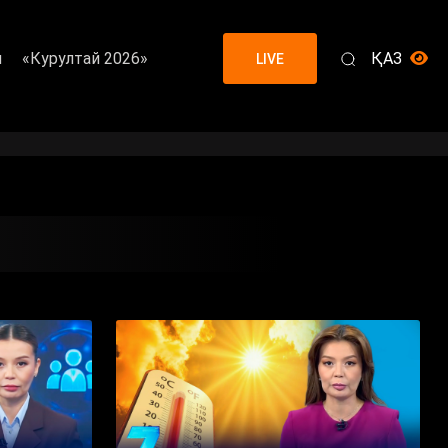
я
«Курултай 2026»
ҚАЗ
LIVE