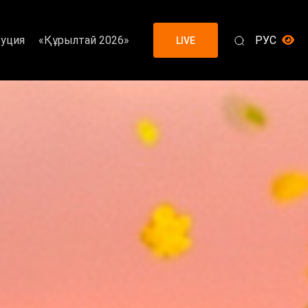
уция
«Құрылтай 2026»
РУС
LIVE