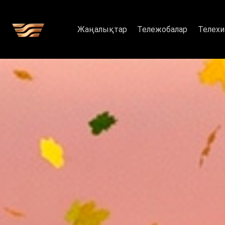
Шоу, жобалар, қазақстандық с
Жаңалықтар
Тележобалар
Телехи