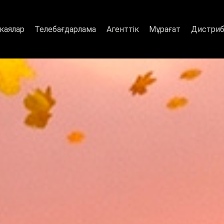
ериалдар Хабар сайтынан көру
каялар
Телебағдарлама
Агенттік
Мұрағат
Дистриб