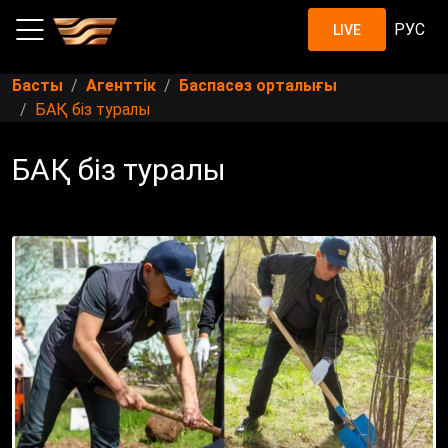
РУС
LIVE
Басты
Агенттік
Баспасөз орталығы
БАҚ біз туралы
БАҚ біз туралы