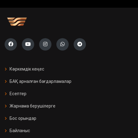
Көркемдік кеңес
БАҚ арналған бағдарламалар
Есептер
Жарнама берушілерге
Бос орындар
Байланыс