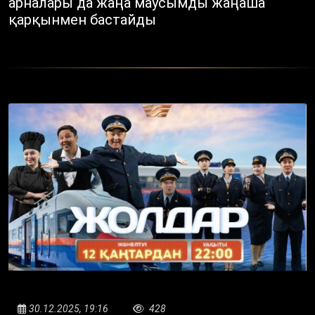
арналары да жаңа маусымды жаңаша
қарқынмен бастайды
30.12.2025, 19:16
428