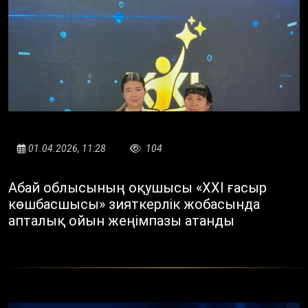
01.04.2026, 11:28
104
Абай облысының оқушысы «XXI ғасыр
көшбасшысы» зияткерлік жобасында
апталық ойын жеңімпазы атанды