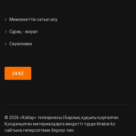
Мемлекеттік сатып алу
Сұрақ - жауап
Сауалнама
24.KZ
©
2026
«Хабар» телеарнасы | Барлық құқығы қорғалған.
Қолданылған материалдарға міндетті түрде khabar.kz
сайтына гиперсілтеме берілуі тиіс.