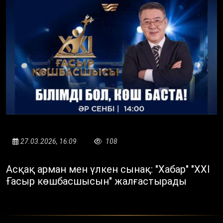
27.03.2026, 16:09
108
Асқақ арман мен үлкен сынақ: "Хабар" "XXI
Ғасыр көшбасшысын" жалғастырады