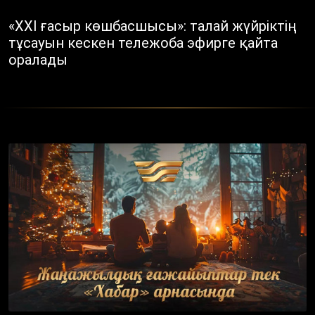
«XХІ ғасыр көшбасшысы»: талай жүйріктің
тұсауын кескен тележоба эфирге қайта
оралады