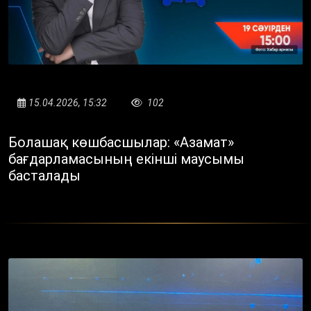
15.04.2026, 15:32
102
Болашақ көшбасшылар: «Азамат»
бағдарламасының екінші маусымы
басталады