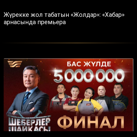
Жүрекке жол табатын «Жолдар»: «Хабар»
арнасында премьера