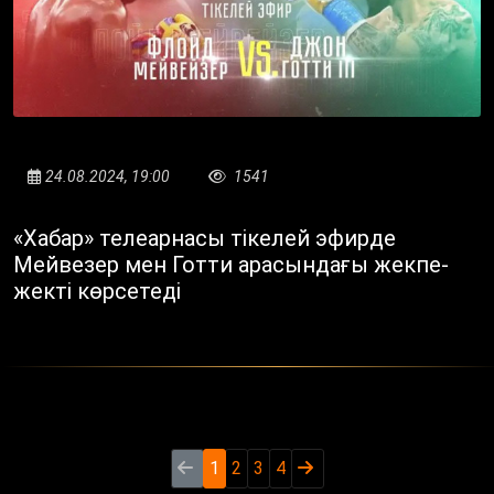
24.08.2024, 19:00
1541
«Хабар» телеарнасы тікелей эфирде
Мейвезер мен Готти арасындағы жекпе-
жекті көрсетеді
1
2
3
4