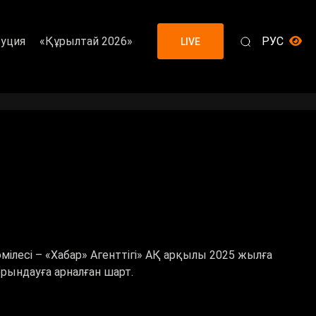
уция
«Құрылтай 2026»
РУС
LIVE
ілесі – «Хабар» Агенттігі» АҚ арқылы 2025 жылға
рындауға арналған шарт.