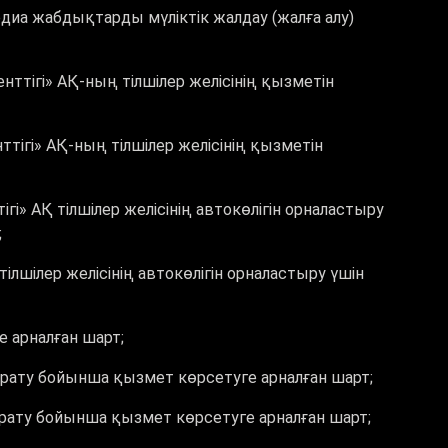
иа жабдықтарды мүліктік жалдау (жалға алу)
тігі» АҚ-ның тілшілер желісінің қызметін
ігі» АҚ-ның тілшілер желісінің қызметін
» АҚ тілшілер желісінің автокөлігін орналастыру
;
лшілер желісінің автокөлігін орналастыру үшін
 арналған шарт;
рату бойынша қызмет көрсетуге арналған шарт;
рату бойынша қызмет көрсетуге арналған шарт;