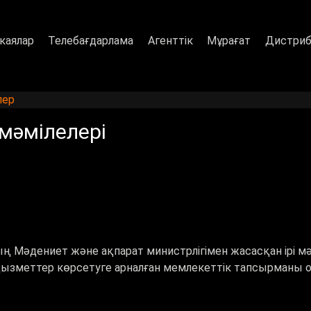
каялар
Телебағдарлама
Агенттік
Мұрағат
Дистриб
лер
 мәмілелері
ң Мәдениет және ақпарат министрлігімен жасасқан ірі мәм
ызметтер көрсетуге арналған мемлекеттік тапсырманы о