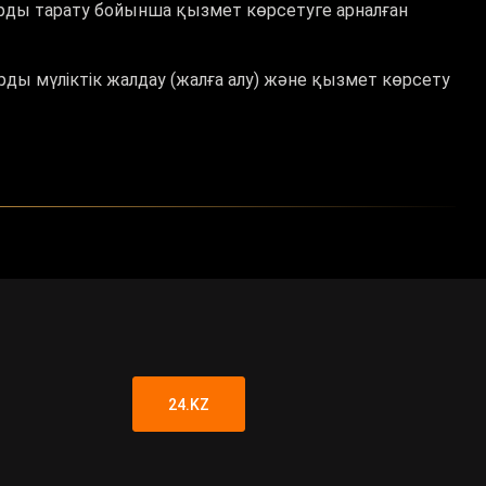
арды тарату бойынша қызмет көрсетуге арналған
ды мүліктік жалдау (жалға алу) және қызмет көрсету
24.KZ