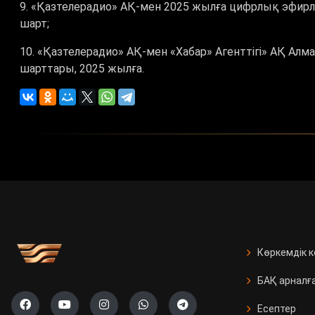
9. «Қазтелерадио» АҚ-мен 2025 жылға цифрлық эфирл
шарт;
10. «Қазтелерадио» АҚ-мен «Хабар» Агенттігі» АҚ Ал
шарттары, 2025 жылға.
Көркемдік 
БАҚ арналғ
Есептер