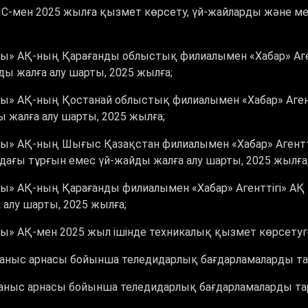
-мен 2025 жылға қызмет көрсету, үй-жайларды және мед
ы» АҚ-ның Қарағанды облыстық филиалымен «Хабар» Агент
ы жалға алу шарты, 2025 жылға;
ы» АҚ-ның Қостанай облыстық филиалымен «Хабар» Агентт
 жалға алу шарты, 2025 жылға;
» АҚ-ның Шығыс Қазақстан филиалымен «Хабар» Агенттігі
ғы тұрғын емес үй-жайды жалға алу шарты, 2025 жылға
» АҚ-ның Қарағанды филиалымен «Хабар» Агенттігі» АҚ ті
алу шарты, 2025 жылға;
ы» АҚ-мен 2025 жыл ішінде техникалық қызмет көрсетуге
йланыс арнасы бойынша теледидарлық бағдарламаларды та
ланыс арнасы бойынша теледидарлық бағдарламаларды та