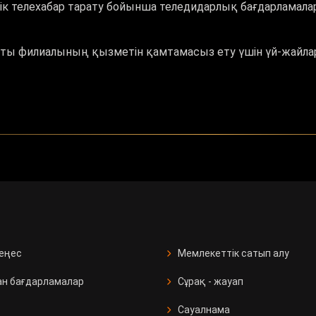
ік телехабар тарату бойынша теледидарлық бағдарламал
маты филиалының қызметін қамтамасыз ету үшін үй-жайлар
кеңес
Мемлекеттік сатып алу
ан бағдарламалар
Сұрақ - жауап
Сауалнама