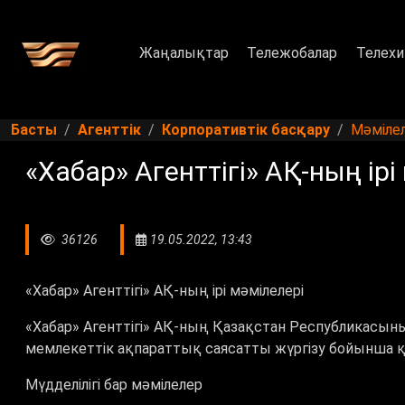
Жаңалықтар
Тележобалар
Телехи
Басты
Агенттік
Корпоративтік басқару
Мәміле
«Хабар» Агенттігі» АҚ-ның ірі
36126
19.05.2022, 13:43
«Хабар» Агенттігі» АҚ-ның ірі мәмілелері
«Хабар» Агенттігі» АҚ-ның Қазақстан Республикасыны
мемлекеттік ақпараттық саясатты жүргізу бойынша қ
Мүдделілігі бар мәмілелер