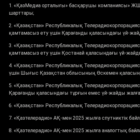
1. «ҚазМедиа орталығы» басқарушы компаниясы» ЖШС
шарттары;
2. «Қазақстан» Республикалық Телерадиокорпорацияс
қамтамасыз ету үшін Қарағанды қаласындағы үй-жайд
3. «Қазақстан» Республикалық Телерадиокорпорацияс
қамтамасыз ету үшін Қостанай қаласындағы үй-жайды
4. «Қазақстан» Республикалық Телерадиокорпорациясы
үшін Шығыс Қазақстан облысының Өскемен қаласында
5. «Қазақстан» Республикалық Телерадиокорпорациясы
Қарағанды қаласындағы тұрғын емес үй-жайды жалға 
6. «Қазақстан» Республикалық Телерадиокорпорацияс
7. «Қазтелерадио» АҚ-мен 2025 жылға спутниктік ба
8. «Қазтелерадио» АҚ-мен 2025 жылға аналогтық бай