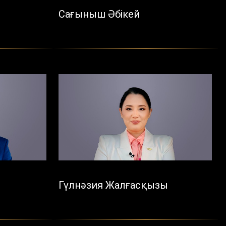
Сағыныш Әбікей
Гүлнәзия Жалғасқызы