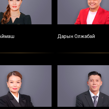
Аймаш
Дарын Олжабай