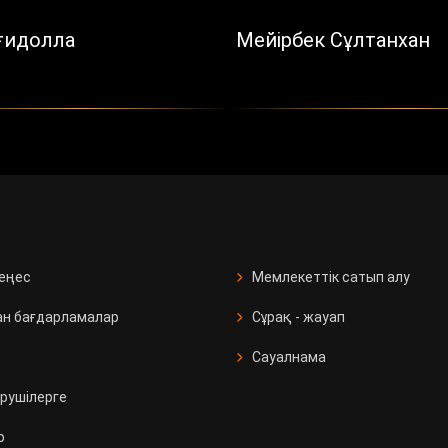
ғидолла
Мейірбек Сұлтанхан
кеңес
Мемлекеттік сатып алу
ан бағдарламалар
Сұрақ - жауап
Сауалнама
рушілерге
р