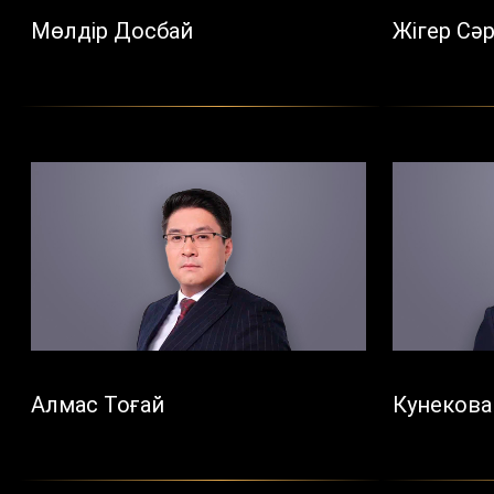
Мөлдір Досбай
Жігер Сә
Алмас Тоғай
Кунекова