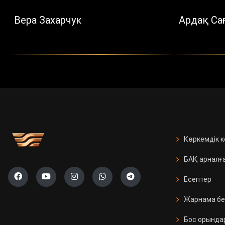
Вера Захарчук
Ардақ Са
Көркемдік 
БАҚ арналғ
Есептер
Жарнама бе
Бос орында