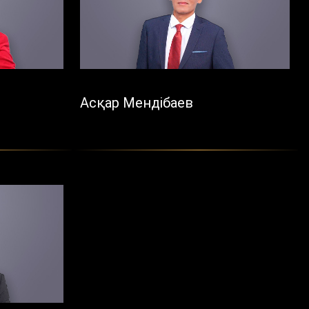
Асқар Мендібаев