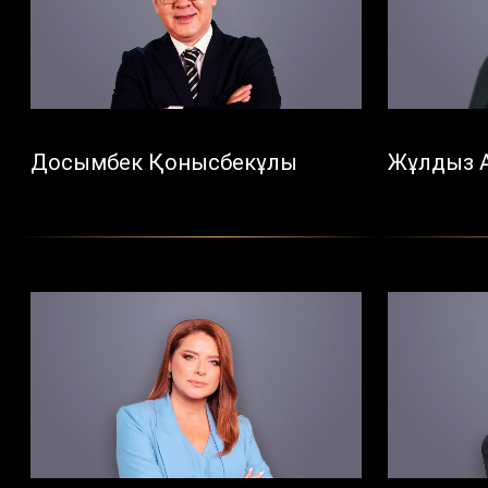
Досымбек Қонысбекұлы
Жұлдыз 