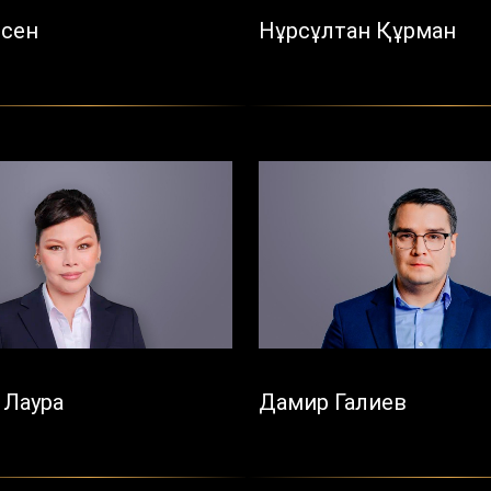
рсен
Нұрсұлтан Құрман
 Лаура
Дамир Галиев