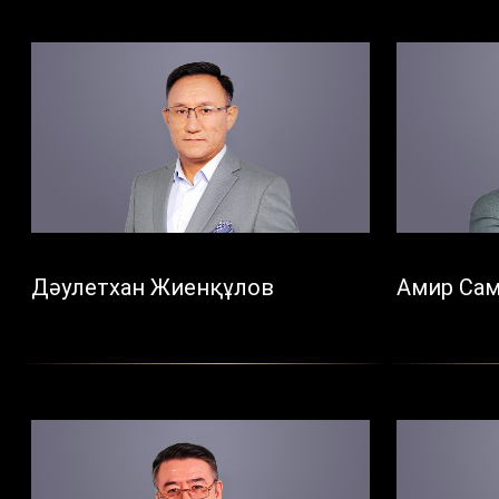
Дәулетхан Жиенқұлов
Амир Са