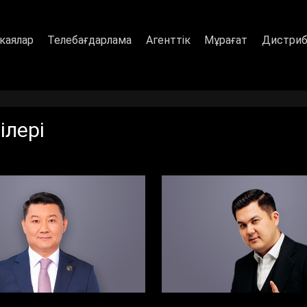
каялар
Телебағдарлама
Агенттік
Мұрағат
Дистриб
ілері