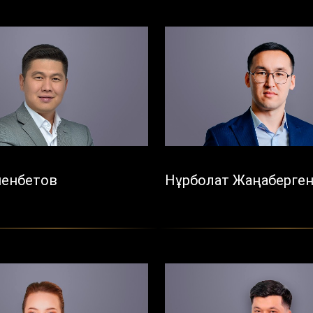
менбетов
Нұрболат Жаңаберге