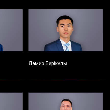
н
Дамир Берікұлы