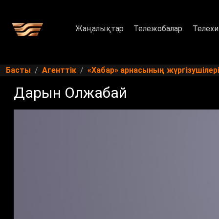
Жаңалықтар
Тележобалар
Телехи
Басты
Агенттік
«Хабар» арнасының жүргізушілер
Дарын Олжабай