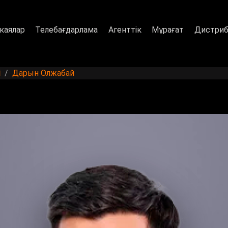
каялар
Телебағдарлама
Агенттік
Мұрағат
Дистриб
і
Дарын Олжабай