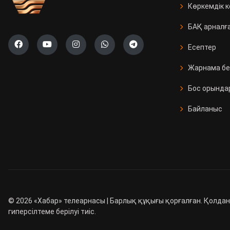
Көркемдік 
БАҚ арналғ
Есептер
Жарнама бе
Бос орында
Байланыс
©
2026
«Хабар» телеарнасы | Барлық құқығы қорғалған. Қолдан
гиперсілтеме берілуі тиіс.