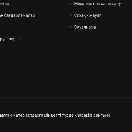
кеңес
Мемлекеттік сатып алу
ан бағдарламалар
Сұрақ - жауап
Сауалнама
рушілерге
р
ылған материалдарға міндетті түрде khabar.kz сайтына