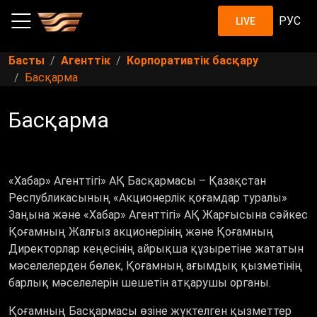
РУС
LIVE
Басты
Агенттік
Корпоративтік басқару
Басқарма
Басқарма
«Хабар» Агенттігі» АҚ Басқармасы – Қазақстан
Республикасының «Акционерлік қоғамдар туралы»
Заңына және «Хабар» Агенттігі» АҚ Жарғысына сәйкес
Қоғамның Жалғыз акционерінің және Қоғамның
Директорлар кеңесінің айрықша құзыретіне жататын
мәселелерден бөлек, Қоғамның ағымдық қызметінің
барлық мәселелерін шешетін атқарушы органы.
Қоғамның Басқармасы өзіне жүктелген қызметтер