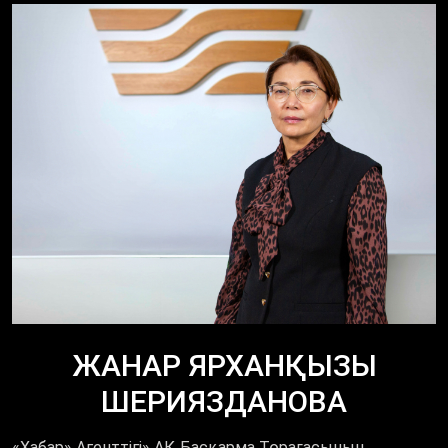
ЖАНАР ЯРХАНҚЫЗЫ
ШЕРИЯЗДАНОВА
«Хабар» Агенттігі» АҚ
Басқарма Төрағасының