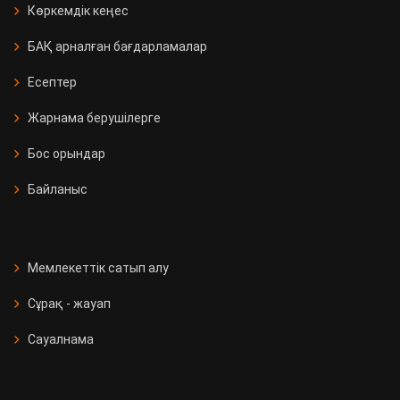
Көркемдік кеңес
БАҚ арналған бағдарламалар
Есептер
Жарнама берушілерге
Бос орындар
Байланыс
Мемлекеттік сатып алу
Сұрақ - жауап
Сауалнама