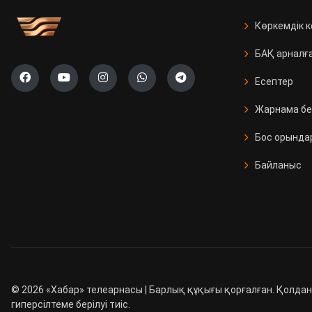
Көркемдік 
БАҚ арналғ
Есептер
Жарнама бе
Бос орында
Байланыс
©
2026
«Хабар» телеарнасы | Барлық құқығы қорғалған. Қолдан
гиперсілтеме берілуі тиіс.