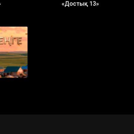
»
«Достық 13»