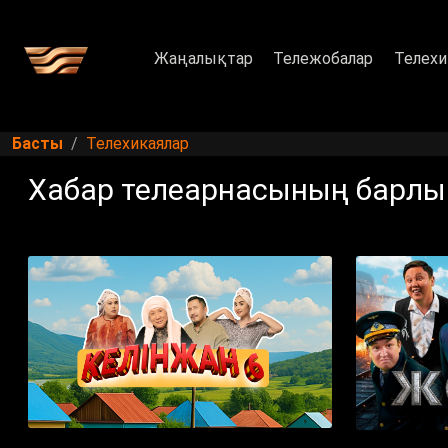
Жаңалықтар
Тележобалар
Телехи
Басты
Телехикаялар
Хабар телеарнасының барлық 