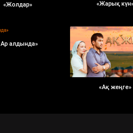
«Жарық күн
«Жолдар»
«Ар алдында»
«Ақ жеңге»