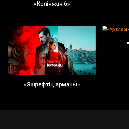
«Келінжан 6»
«Эшрефтің арманы»