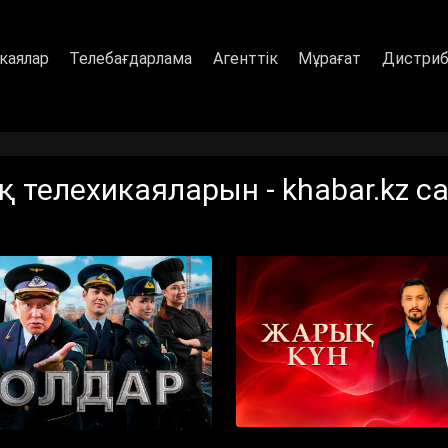
каялар
Телебағдарлама
Агенттік
Мұрағат
Дистриб
телехикаяларын - khabar.kz са