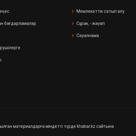
кеңес
Мемлекеттік сатып алу
ан бағдарламалар
Сұрақ - жауап
Сауалнама
рушілерге
р
ылған материалдарға міндетті түрде khabar.kz сайтына