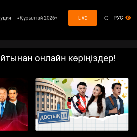
уция
«Құрылтай 2026»
РУС
LIVE
йтынан онлайн көріңіздер!