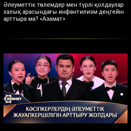
Әлеуметтік төлемдер мен түрлі қолдаулар
халық арасындағы инфантилизм деңгейін
арттыра ма? «Азамат»