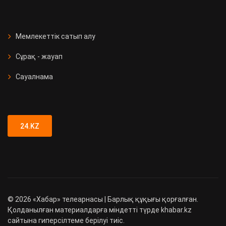
Мемлекеттік сатып алу
Сұрақ - жауап
Сауалнама
24.KZ
©
2026
«Хабар» телеарнасы | Барлық құқығы қорғалған.
Қолданылған материалдарға міндетті түрде khabar.kz
сайтына гиперсілтеме берілуі тиіс.