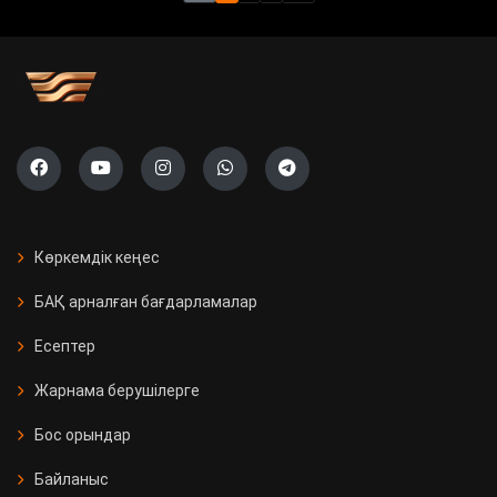
Көркемдік кеңес
БАҚ арналған бағдарламалар
Есептер
Жарнама берушілерге
Бос орындар
Байланыс