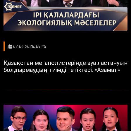
07.06.2026, 09:45
Қазақстан мегаполистерінде ауа ластануын
болдырмаудың тиімді тетіктері. «Азамат»