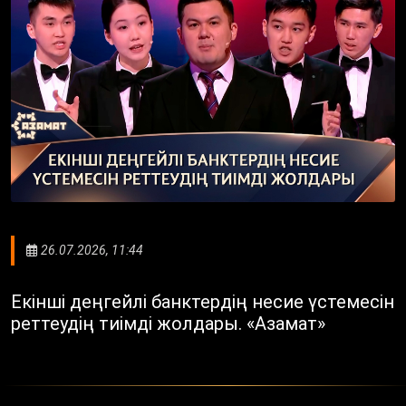
26.07.2026, 11:44
Екінші деңгейлі банктердің несие үстемесін
реттеудің тиімді жолдары. «Азамат»