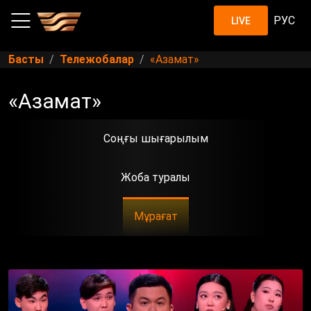
РУС
LIVE
Басты
Тележобалар
«Азамат»
«Азамат»
Соңғы шығарылым
Жоба туралы
Мұрағат