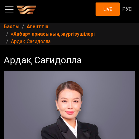
РУС
LIVE
Басты
Агенттік
«Хабар» арнасының жүргізушілері
Ардақ Сағидолла
Ардақ Сағидолла