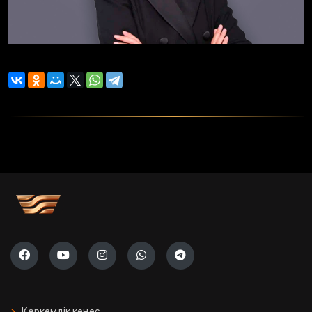
Көркемдік кеңес