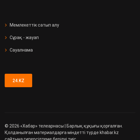
Мемлекеттік сатып алу
Сұрақ - жауап
Сауалнама
24.KZ
©
2026
«Хабар» телеарнасы | Барлық құқығы қорғалған.
Қолданылған материалдарға міндетті түрде khabar.kz
сайтына гиперсілтеме берілуі тиіс.