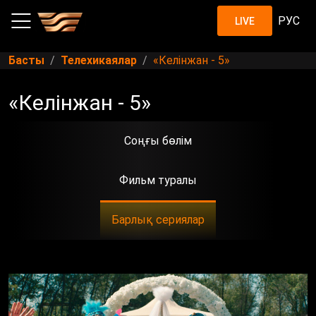
РУС
LIVE
Басты
Телехикаялар
«Келінжан - 5»
«Келінжан - 5»
Соңғы бөлім
Фильм туралы
Барлық сериялар