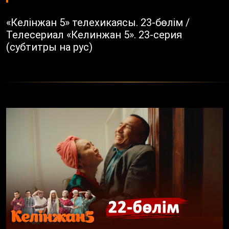
«Келінжан 5» телехикаясы. 23-бөлім /
Телесериал «Келинжан 5». 23-серия
(субтитры на рус)