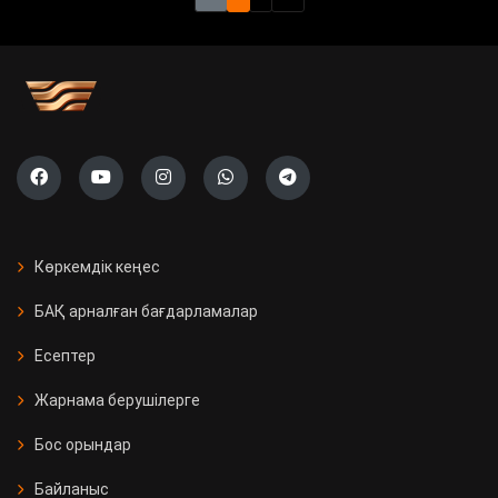
Көркемдік кеңес
БАҚ арналған бағдарламалар
Есептер
Жарнама берушілерге
Бос орындар
Байланыс