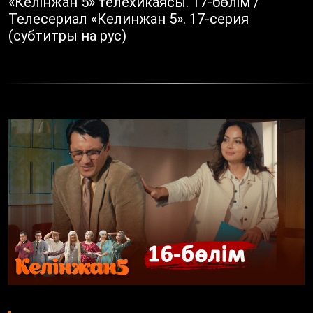
«Келінжан 5» телехикаясы. 17-бөлім /
Телесериал «Келинжан 5». 17-серия
(субтитры на рус)