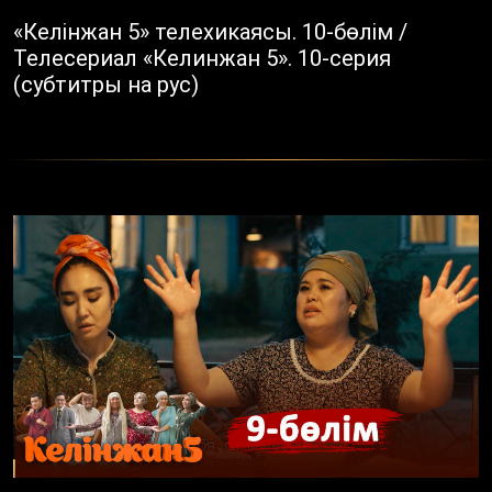
«Келінжан 5» телехикаясы. 10-бөлім /
Телесериал «Келинжан 5». 10-серия
(субтитры на рус)