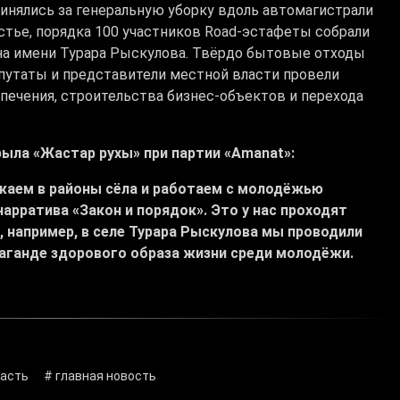
нялись за генеральную уборку вдоль автомагистрали
стье, порядка 100 участников Road-эстафеты собрали
на имени Турара Рыскулова. Твёрдо бытовые отходы
депутаты и представители местной власти провели
печения, строительства бизнес-объектов и перехода
ыла «Жастар рухы» при партии «Amanat»:
зжаем в районы сёла и работаем с молодёжью
арратива «Закон и порядок». Это у нас проходят
, например, в селе Турара Рыскулова мы проводили
аганде здорового образа жизни среди молодёжи.
асть
# главная новость