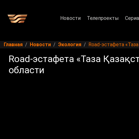
Новости
Телепроекты
Сери
Главная
Новости
Экология
Road-эстафета «Таза
Road-эстафета «Таза Қазақс
области