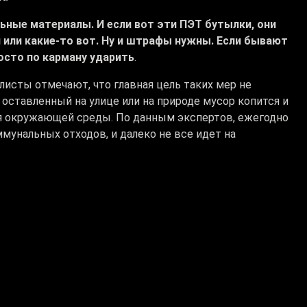
льные материалы. И если вот эти ПЭТ бутылки, они
или какие-то вот. Ну и штрафы нужны. Если бывают
осто по карману ударить
.
исты отмечают, что главная цель таких мер не
 оставленный на улице или на природе мусор копится и
я окружающей среды. По данным экспертов, ежегодно
ммунальных отходов, и далеко не все идет на
 полигонов? Там нет мембраны, то есть
падает в грунтовые воды. Также отсутствует сбор
 то есть выделяется газ, жара, и эти полигоны и
ляет большое количество различных загрязняющих
т негативное воздействие на окружающую среду и на