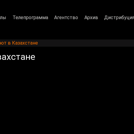
алы
Телепрограмма
Агентство
Архив
Дистрибуци
ют в Казахстане
захстане