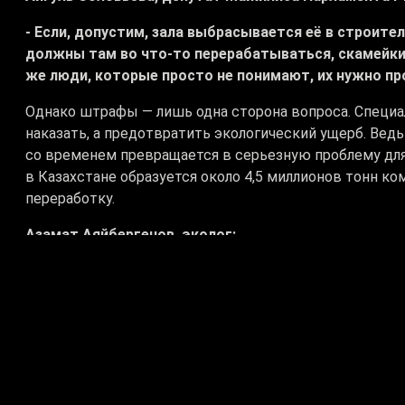
- Если, допустим, зала выбрасывается её в строите
должны там во что-то перерабатываться, скамейки 
же люди, которые просто не понимают, их нужно пр
Однако штрафы — лишь одна сторона вопроса. Специал
наказать, а предотвратить экологический ущерб. Ведь
со временем превращается в серьезную проблему дл
в Казахстане образуется около 4,5 миллионов тонн ко
переработку.
Азамат Аяйбергенов, эколог:
- Чем отличаются стихийные свалки от узаконенных
противофильтрационного экрана. Весь фильтрат по
сварочного газа. И мы наблюдаем, что каждое лето,
незаконные стихийные свалки горят, которые выде
веществ, диоксиды. Ну, это понятно, что оказываю
наше с вами здоровье
.