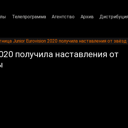
алы
Телепрограмма
Агентство
Архив
Дистрибуци
тница Junior Eurovision 2020 получила наставления от звё
2020 получила наставления от
ы