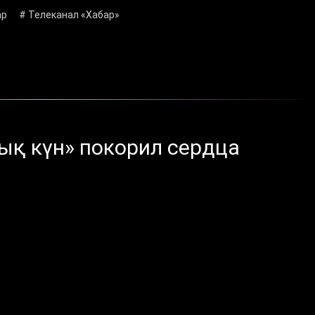
ар
# Телеканал «Хабар»
ық күн» покорил сердца