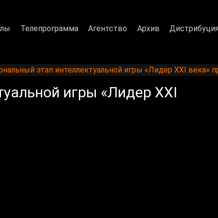
алы
Телепрограмма
Агентство
Архив
Дистрибуци
ональный этап интеллектуальной игры «Лидер XXI века» 
туальной игры «Лидер XXI