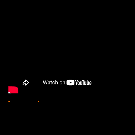
1711
29.10.2025, 18:10
Снятый по заказу телеканала «Хабар» драматический 
сердца зрителей. Первый эпизод, вышедший в эфир на