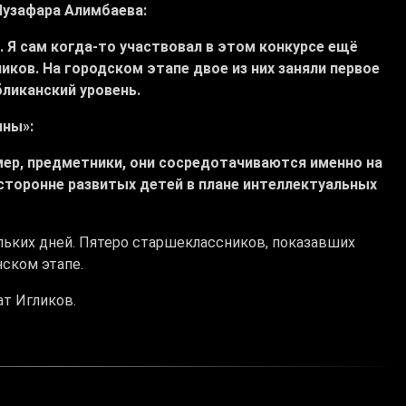
Музафара Алимбаева:
. Я сам когда-то участвовал в этом конкурсе ещё
иков. На городском этапе двое из них заняли первое
бликанский уровень.
ыны»:
имер, предметники, они сосредотачиваются именно на
сторонне развитых детей в плане интеллектуальных
льких дней. Пятеро старшеклассников, показавших
нском этапе.
т Игликов.