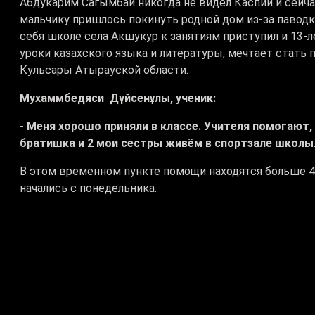
Абдукарим Сагымбай никогда не видел Каспий и сейча
мальчику пришлось покинуть родной дом из-за паводко
себя школе села Акшукур к занятиям приступил и 13
уроки казахского языка и литературы, мечтает стать 
Кульсары Атырауской области.
Мухаммбедяси Дүйсенұлы, ученик:
- Меня хорошо приняли в классе. Учителя помогают
братишка и 2 мои сестры живём в спортзале школы
В этом временном пункте помощи находятся больше 40 
начались с понедельника.
Айжан Рахиева, директор школы-гимназии с. Акшуку
- Из 22 человек - пятеро теперь ходят в детсад, а 17
взрослыми работают психологи. Успеваемость у реб
занимаются в кружках и спортивных секциях
.
Клара Кулатаева, руководитель отдела Областного 