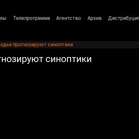
алы
Телепрограмма
Агентство
Архив
Дистрибуци
водья прогнозируют синоптики
гнозируют синоптики