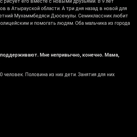
с рисует его вместе с новыми друзьями. В 9 лет
в в Атырауской области. А три дня назад в новой для
-летний Мухаммбедяси Дюсенулы. Семиклассник любит
полицейским и помогать людям. Оба мальчика из города
, поддерживают. Мне непривычно, конечно. Мама,
.
человек. Половина из них дети. Занятия для них
р:
 – школьники с нулевого по 11 класс. С детьми и
ят хорошая. Есть дети, которые готовятся к ЕНТ,
управления образования: