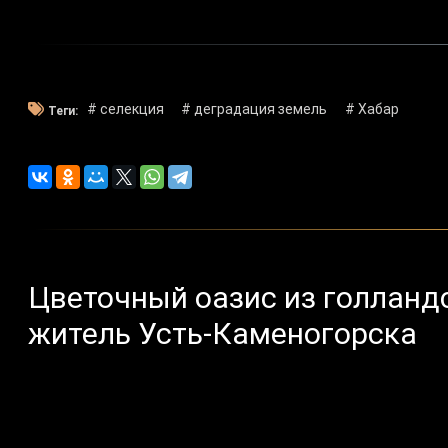
# селекция
# деградация земель
# Хабар
Теги:
Цветочный оазис из голланд
житель Усть-Каменогорска