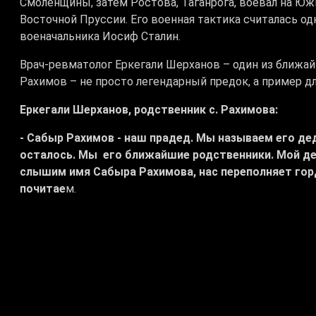
Смоленщины, затем Ростова, Таганрога, воевал на Южн
Восточной Пруссии. Его военная тактика считалась од
военачальника Иосиф Сталин.
Врач-ревматолог Еркегали Шерханов – один из ближа
Рахимов – не просто легендарный предок, а пример д
Еркегали Шерханов, родственник с. Рахимова:
- Сабыр Рахимов - наш прадед. Мы называем его де
осталось. Мы его ближайшие родственники. Мой де
слышим имя Сабыра Рахимова, нас переполняет гор
почитае
м.
В этом году исполняется 123 года со дня рождения ге
родные, но и сотрудники музея шымкентского военно
Пожелтевшие газеты, фотографии, кобура от пистолет
Польши - каждая вещь здесь рассказывает свою исто
в котором родился Сабыр Рахимов.
Максат Акшалов, начальник Военного колледжа им. 