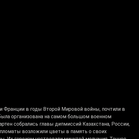
и Франции в годы Второй Мировой войны, почтили в
 была организована на самом большом военном
артен собрались главы дипмиссий Казахстана, России,
ипломаты возложили цветы в память о своих
ы. Их героизм чествовали минутой молчания. Точное