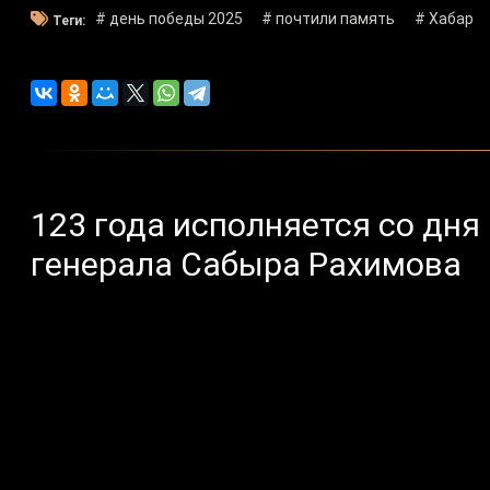
# день победы 2025
# почтили память
# Хабар
Теги:
123 года исполняется со дн
генерала Сабыра Рахимова