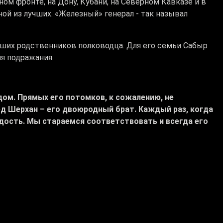
ом фронте, на Дону, Кубани, на Северном Кавказе и в
ной из лучших. «Железный» генерал - так называл
йших родственников полководца. Для его семьи Сабыр
ля подражания.
дом. Прямых его потомков, к сожалению, не
д Шерхан – его двоюродный брат. Каждый раз, когда
дость. Мы стараемся соответствовать и всегда его
роя войны. Память о нём бережно хранят не только
го колледжа, который носит имя Сабыра Рахимова.
а, с которой генерал прошагал от Узбекистана до
рию. В музее также имеются старые видеокадры аула,
С. Рахимова: