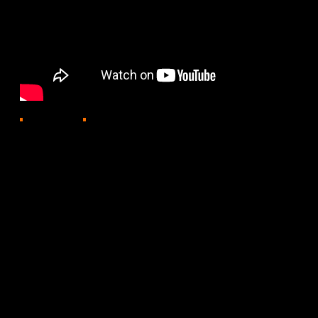
999
05.06.2025, 18:17
В Атырауской области продолжается строительство ш
мектептері». В этом году там возводят шесть новых 
эксплуатацию.
Школу на 1200 мест в микрорайоне Водников ввели в 
новом образовательном учреждении завершили 1170 
Учащиеся занимаются научной деятельностью и прово
художественные мастерские и спортивные залы.
Сандыбек Бекет, учитель физической культуры: