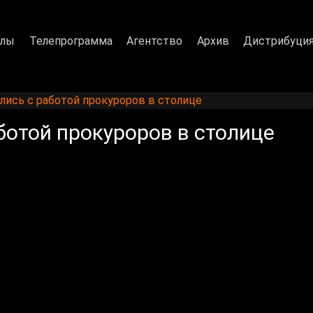
алы
Телепрограмма
Агентство
Архив
Дистрибуци
ись с работой прокуроров в столице
ботой прокуроров в столице