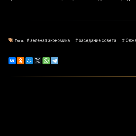
# зеленая экономика
# заседание совета
# Олжа
Теги:
Художестве