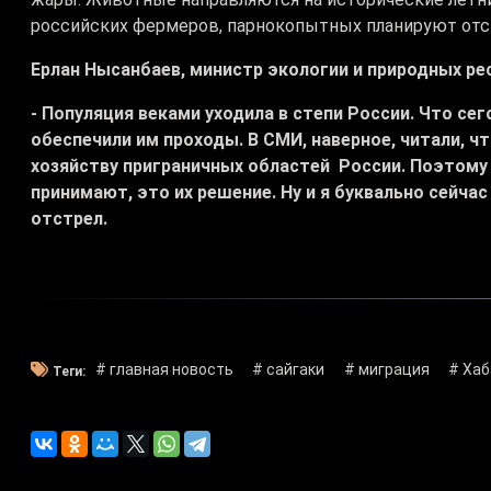
российских фермеров, парнокопытных планируют отс
Ерлан Нысанбаев, министр экологии и природных ре
- Популяция веками уходила в степи России. Что се
обеспечили им проходы. В СМИ, наверное, читали, ч
хозяйству приграничных областей России. Поэтому 
принимают, это их решение. Ну и я буквально сейча
отстрел.
# главная новость
# сайгаки
# миграция
# Хаб
Теги: