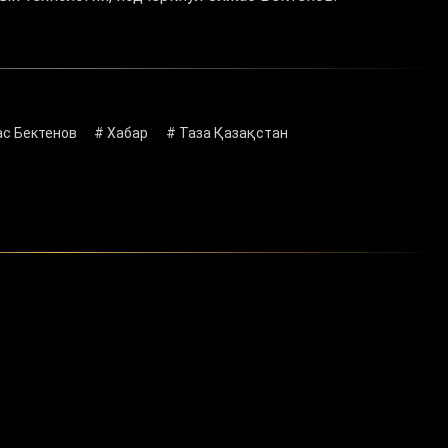
с Бектенов
# Хабар
# Таза Қазақстан
нный совет
Государственные закупки