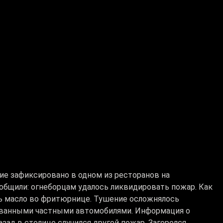
ие зафиксировано в одном из ресторанов на
ообщили: огнеборцам удалось ликвидировать пожар. Как
сь масло во фритюрнице. Тушение осложнялось
ованными частными автомобилями. Информация о
азад в столице случился другой пожар. Загорелся