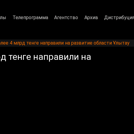
алы
Телепрограмма
Агентство
Архив
Дистрибуци
олее 4 млрд тенге направили на развитие области Ұлытау
рд тенге направили на