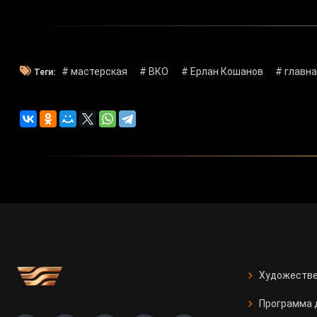
# мастерская
# ВКО
# Ерлан Кошанов
# главн
Теги:
Художестве
Программа 