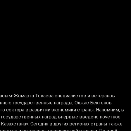
Касым-Жомарта Токаева специалистов и ветеранов
енные государственные награды, Олжас Бектенов
го сектора в развитии экономики страны. Напомним, в
му государственных наград впервые введено почетное
Казахстана». Сегодня в других регионах страны также
одства и ветеранов транспортной отрасли. По всей