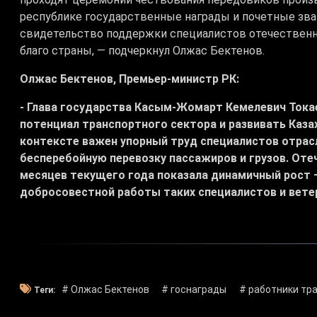
республике государственные награды и почетные зван
свидетельство поддержки специалистов отечественно
благо страны, — подчеркнул Олжас Бектенов.
Олжас Бектенов, Премьер-министр РК:
- Глава государства Касым-Жомарт Кемелевич Токае
потенциал транспортного сектора и развивать Каза
контексте важен упорный труд специалистов отрас
бесперебойную перевозку пассажиров и грузов. Оте
месяцев текущего года показала динамичный рост –
добросовестной работы таких специалистов и ветер
# Олжас Бектенов
# госнаграды
# работники тр
Теги: