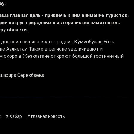
ау:
аша главная цель - привлечь к ним внимание туристов.
ии вокруг природных и исторических памятников.
ру области.
дного источника воды - родник Кумисбулак. Есть
не Аулиетау. Также в регионе увеличивают и
м скоро в Жезказгане откроют большой гостиничный
шахира Серекбаева.
к
# Хабар
# главная новость