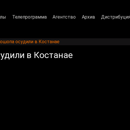
алы
Телепрограмма
Агентство
Архив
Дистрибуци
ошопа осудили в Костанае
удили в Костанае