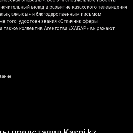
 значительный вклад в развитие казахского телевидения
алық алғысы» и благодарственным письмом
е того, удостоен звания «Отличник сферы
 а также коллектив Агентства «ХАБАР» выражают
вание
ы представил Kaspi.kz