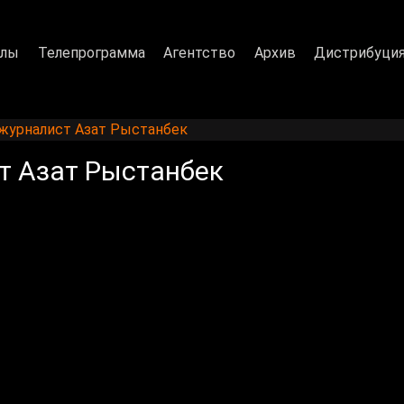
алы
Телепрограмма
Агентство
Архив
Дистрибуци
ежурналист Азат Рыстанбек
т Азат Рыстанбек