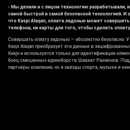
- Мы делали и с лицом технологию разрабатывали, и 
самой быстрой и самой безопасной технологией. И 
что Kaspi Alaqan, оплата ладонью может совершить
телефона, ни карты для того, чтобы сделать оплату
Совершать оплату ладонью — абсолютно безопасно. У 
Kaspi Alaqan преобразует эти данные в зашифрованны
Kaspi и используется только для идентификации клие
боец смешанных единоборств Шавкат Рахмонов. Подд
партнёры компании, но и звёзды спорта, музыки и кин
Ангелина Лукас, чемпионка мира по боксу:
- Впечатления отличные. Все прошло можно сказат
что, я не знаю, для нашего Казахстана Kaspi это, н
Каспи с 2019 года. И вот показали фишки новые. На
благодаря Каспи, и я горжусь, что это создается в 
Новая технология вызвала живой интерес. Гости отме
признались — с нетерпением ждут возможности попро