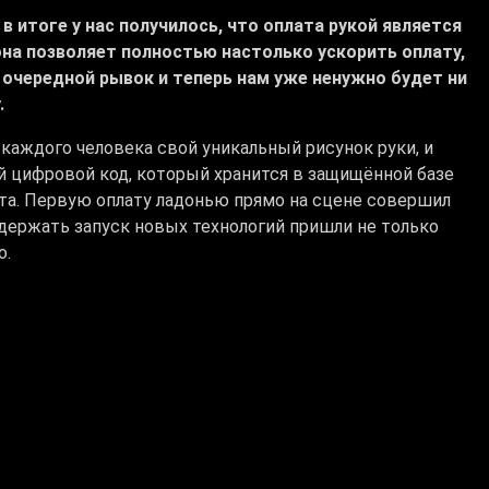
в итоге у нас получилось, что оплата рукой является
она позволяет полностью настолько ускорить оплату,
 очередной рывок и теперь нам уже ненужно будет ни
.
каждого человека свой уникальный рисунок руки, и
й цифровой код, который хранится в защищённой базе
нта. Первую оплату ладонью прямо на сцене совершил
ержать запуск новых технологий пришли не только
о.
ь в такой простой дружеской обстановке. Потому
аверное, как целая семья. И являюсь пользователем
 самом деле удивляет, насколько мы шагаем вперед
Казахстане.
чали простоту и удобство оплаты ладонью, многие
бовать сервис сами.