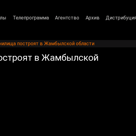
алы
Телепрограмма
Агентство
Архив
Дистрибуци
нилища построят в Жамбылской области
остроят в Жамбылской