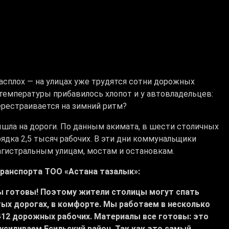
асплох — на улицах уже трудятся сотни дорожных
температуры прибавилось хлопот и у автовладельцев:
рестраивается на зимний ритм?
шла на дороги. По данным акимата, в шести столичных
ядка 2,5 тысяч рабочих. В эти дни коммунальщики
гистральным улицам, мостам и остановкам.
ранспорта ТОО «Астана тазалык»:
мы готовы! Поэтому жители столицы могут спать
тых дорогах, в комфорте. Мы работаем в несколько
412 дорожных рабочих. Материалы все готовы: это
усиливаем Есильский район. Так как это самый