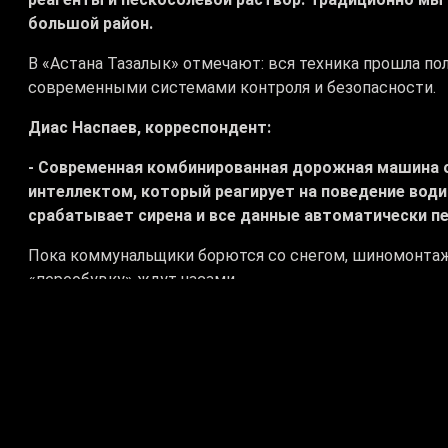
большой район.
В «Астана Тазалык» отмечают: вся техника прошла п
современными системами контроля и безопасности.
Диас Наспаев, корреспондент:
- Современная комбинированная дорожная машина 
интеллектом, который реагирует на поведение води
срабатывает сирена и все данные автоматически пе
Пока коммунальщики борются со снегом, шиномонтаж
«переобувку» ждут часами.
Салават Карикпаев, автомеханник:
- Сегодня у нас всё по записи. Целый день полность
проходит. Легковая машина у нас 7 тысяч стоит. А 
тоже начали переобуваться. Ну и вот снег пошёл, т
стало, я думаю так.