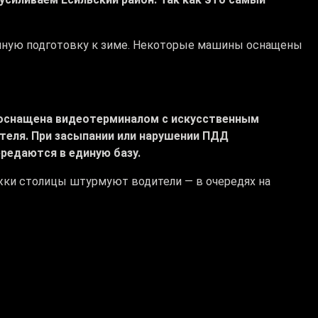
олную подготовку к зиме. Некоторые машины оснащены
оснащена видеотерминалом с искусственным
теля. При засыпании или нарушении ПДД
редаются в единую базу.
ки столицы штурмуют водители — в очередях на
ю забит. Ни одного окошка нет. В день 50 машин
в прошлом году сколько стоило? 6 тысяч. Заранее
оже не кончается, видите. Или машин много в городе