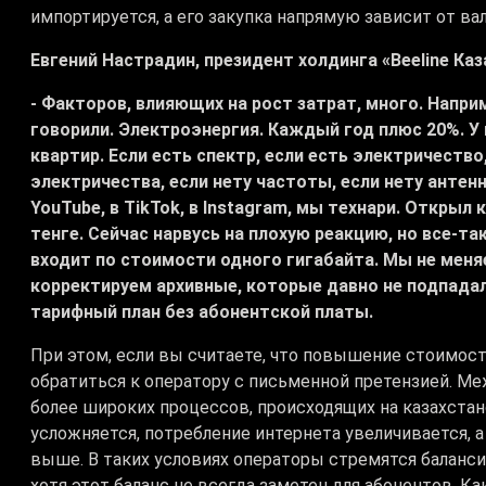
импортируется, а его закупка напрямую зависит от ва
Евгений Настрадин, президент холдинга «Beeline Каз
- Факторов, влияющих на рост затрат, много. Напр
говорили. Электроэнергия. Каждый год плюс 20%. У 
квартир. Если есть спектр, если есть электричество,
электричества, если нету частоты, если нету антенн
YouTube, в TikTok, в Instagram, мы технари. Открыл 
тенге. Сейчас нарвусь на плохую реакцию, но все-т
входит по стоимости одного гигабайта. Мы не меня
корректируем архивные, которые давно не подпадали
тарифный план без абонентской платы.
При этом, если вы считаете, что повышение стоимост
обратиться к оператору с письменной претензией. М
более широких процессов, происходящих на казахста
усложняется, потребление интернета увеличивается, а
выше. В таких условиях операторы стремятся баланс
хотя этот баланс не всегда заметен для абонентов. К