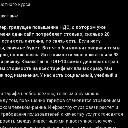
лютного курса.
ахстан»:
имер, грядущее повышение НДС, о котором уже
меня один сайт потребляет столько, сколько 20
 если есть антенна, то связь есть. Если нету
ы, связи не будет. Вот что бы вам ни говорили там в
кран, пошла связь. Из стоимости много ли это или 93
аки рискну. Казахстан в ТОП-10 самых дешевых стран
ем стоимость на всех тарифных планах сразу. Мы
 под изменения. У нас есть социальный, учебный и
и тарифа необоснованно, то по закону можно
ежду тем, повышение тарифов становится отражением
нском телеком-рынке. Инфраструктура связи растёт и
 требования пользователей к качеству услуг становятся
ировать между инвестициями и доступностью услуг,
ак быстро и качественно операторы смогут обновлять