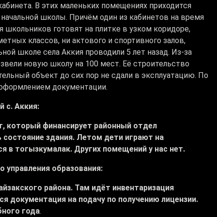
кабинета. В этих маленьких помещениях приходится
 начальной школы. Причём один из кабинетов на время
я школьников готовят на плитке в узком коридоре,
етных классов, ни актового и спортивного залов,
ной школе села Аккия проводили 5 лет назад. Из-за
озвели новую школу на 100 мест. Её строительство
тельный объект до сих пор не сдали в эксплуатацию. По
с оформлением документации.
 с. Аккия:
т, который финансирует районный отдел
 состояние здания. Летом дети играют на
я в тогызкумалак. Других помещений у нас нет.
о управления образования:
айзакского района. Там идёт инвентаризация
я документация на подачу по получению лицензии.
бного года
.