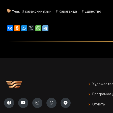
# казахский язык
# Караганда
# Единство
Теги:
Художестве
Программа 
Отчеты