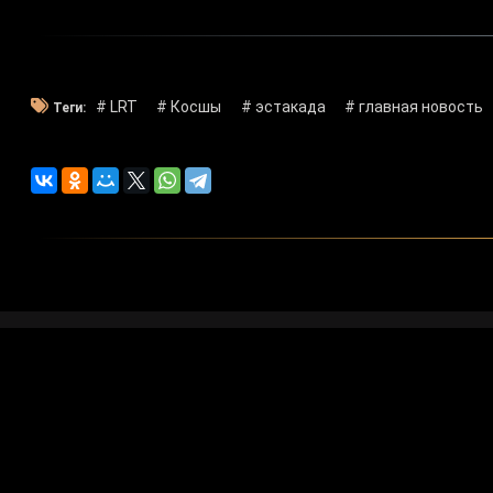
# LRT
# Косшы
# эстакада
# главная новость
Теги:
Художестве
Программа 