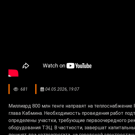
681
04.05.2026, 19:07
Миллиард 800 млн тенге направят на теплоснабжение
глава Кабмина. Необходимость проведения работ под
определены участки, требующие первоочередного рем
оборудования ТЭЦ. В частности, завершат капитальн
починят два котлоагрегата на городской электростан