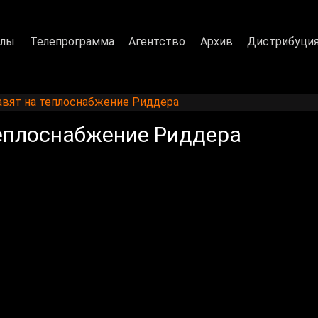
алы
Телепрограмма
Агентство
Архив
Дистрибуци
равят на теплоснабжение Риддера
теплоснабжение Риддера