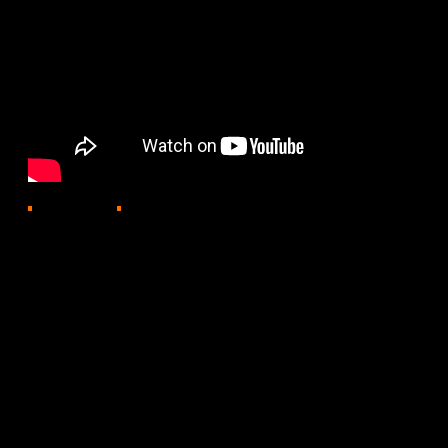
806
04.06.2026, 19:12
В Алматы государственный флаг Казахстана подняли 
Ежегодную акцию провели в честь Дня государственн
метров подняли на 40-метровую высоту. На площадк
государственные и общественные деятели, волонтёры
всего около полутора тысяч человек. В то же время 
развернули ещё один небесно-голубой флаг, создав 
концертом с участием звёзд отечественной эстрады.