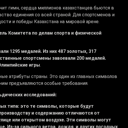
учит гимн, сердца миллионов казахстанцев бьются в
ство единения со всей страной. Для спортсменов и
ости и победы Казахстана на мировой арене.
ль Комитета по делам спорта и физической
ли 1295 медалей. Из них 487 золотых, 317
ественные спортсмены завоевали 200 медалей.
Олимпийские игры
.
ые атрибуты страны. Это один из главных символов
 ним предъявляются особые требования.
ьдических исследований:
ных типа: это те символы, которые будут
 производству и содержанию отличаются от
улице или открытом воздухе. Эти символы могут
е. Из-за сильного ветра, дождя, и других погодных