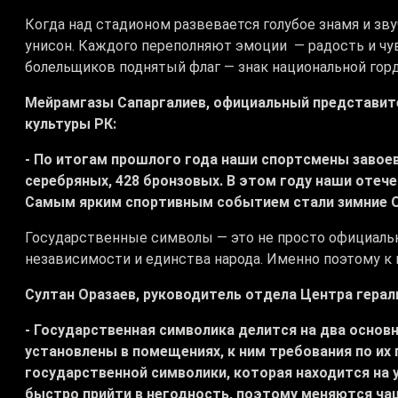
Когда над стадионом развевается голубое знамя и зв
унисон. Каждого переполняют эмоции — радость и чув
болельщиков поднятый флаг — знак национальной горд
Мейрамгазы Сапаргалиев, официальный представите
культуры РК:
- По итогам прошлого года наши спортсмены завоева
серебряных, 428 бронзовых. В этом году наши отеч
Самым ярким спортивным событием стали зимние 
Государственные символы — это не просто официальн
независимости и единства народа. Именно поэтому к
Султан Оразаев, руководитель отдела Центра герал
- Государственная символика делится на два основ
установлены в помещениях, к ним требования по их
государственной символики, которая находится на 
быстро прийти в негодность, поэтому меняются чащ