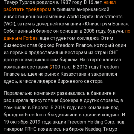
Тимур Турлов родился в 1987 году. В 16 лет
начал
работать трейдером
в филиале американской
инвестиционной компании World Capital Investments
(WCI), затем в дочерней компании «Юниаструм Банка».
Собственный бизнес он основал в 2008 году,
будучи,
по
данным Forbes
, еще студентом колледжа. Этим
бизнесом стал брокер Freedom Finance, который один
из первых предоставил инвесторам из стран СНГ
доступ к американским биржам. На старте капитал
компании составил
$
100 тыс. В 2012 году Freedom
Finance вышел на рынок Казахстана и закрепился
здесь, в числе лидеров биржевого сектора.
Параллельно компания развивалась в банкинге и
расширяла присутствие брокера в других странах, в
том числе в Европе. В 2019 году все компании под
брендом
Freedom объединились в единый холдинг. И
19 октября 2019 года акции Freedom Holding Corp. под
тикером FRHC появились на бирже Nasdaq. Тимур