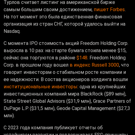
Турлов считает листинг на американской бирже
самым большим своим достижением,
пишет Forbes
.
На тот момент это была единственная финансовая
организация из стран СНГ, которой удалось выйти на
Nasdaq.
С момента IPO стоимость акций Freedom Holding Corp.
выросла в 10 раз: на старте бумага стоила менее $15,
сейчас она
торгуются в районе
$148
. Freedom Holding
Corp. в прошлом году вошел
в индекс Russell 3000
, что
говорит инвесторам о стабильном росте компании и
ее надежности. В состав акционеров холдинга вошли
институциональные инвесторы
: одна из крупнейших
инвестиционных компаний мира BlackRock ($89 млн),
State Street Global Advisors ($31,9 млн), Grace Partners of
DuPage L.P. ($31,5 млн), Geode Capital Management ($27,3
млн).
С 2023 года компания публикует отчеты об
устойчивом развитии и поддерживает ESG-принципы,