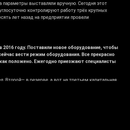
а параметры выставляли вручную. Сегодня этот
углосуточно контролируют работу трёх крупных
есять лет назад на предприятии провели
 в 2016 году. Поставили новое оборудование, чтобы
сейчас вести режим оборудования. Все прекрасно
а как положено. Ежегодно приезжают специалисты
л. Второй— в резерве, а вот на третьем капитальная
ых котла. Они полностью соответствуют своим
кая нагрузка – 24 мегаватта. Тепловая мощность –
тельному сезону 2026 -2027 годов на сегодняшний