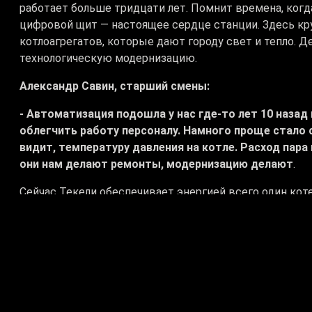
работает больше тридцати лет. Помнит времена, когд
цифровой щит — настоящее сердце станции. Здесь кр
котлоагрегатов, которые дают городу свет и тепло. Д
технологическую модернизацию.
Александр Савин, старший смены:
- Автоматизация подошла у нас где-то лет 10 назад
облегчить работу персоналу. Намного проще стало 
видит, температуру давления на котле. Расход пар
они нам делают ремонты, модернизацию делают
.
Сейчас Текели обеспечивает энергией всего один коте
реконструкция.
Юрий Какорин, инженер по ремонту:
- У нас на текелийской ТЭц установлены три паров
номинальным параметрам. Максимальная электричес
42 гигакалории в час. В рамках подготовки к отопи