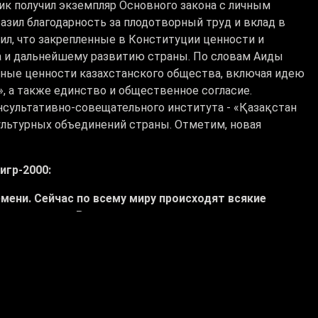
ик получил экземпляр Основного закона с личным
зил благодарность за плодотворный труд и вклад в
ил, что закрепленные в Конституции ценности и
а и дальнейшему развитию страны. По словам Аиды
ьные ценности казахстанского общества, включая идею
», а также единство и общественное согласие.
нсультативно-совещательного института - «Қазақстан
ультурных объединений страны. Отметим, новая
игр-2000:
мени. Сейчас по всему миру происходят всякие
 страна, наша Родина не должны отставать от этих