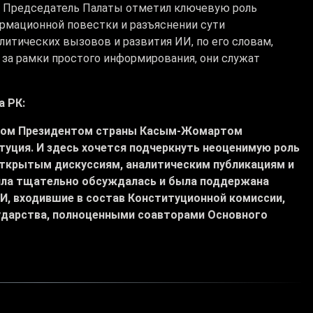
в. Председатель Палаты отметил ключевую роль
мационной повестки и разъяснении сути
литических вызовов и развития ИИ, по его словам,
за рамки простого информирования, они служат
а РК:
нном Президентом страны Касым-Жомартом
туция. И здесь хочется подчеркнуть неоценимую роль
открытым дискуссиям, аналитическим публикациям и
лла тщательно обсуждалась и была поддержана
И, входившие в состав Конституционной комиссии,
сударства, полноценными соавторами Основного