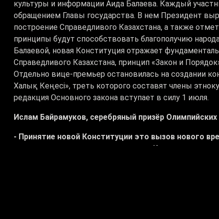
культуры и информации Аида Балаева. Каждый участн
обращением Главы государства. В нем Президент выра
построение Справедливого Казахстана, а также отмет
принципы будут способствовать благополучию народ
Балаевой, новая Конституция отражает фундаментал
Справедливого Казахстана, принцип «Закон и Порядок
Отдельно вице-премьер остановилась на создании ко
Халық Кеңесі», треть которого составят члены этнок
редакция Основного закона вступает в силу 1 июля.
Ислам Байрамуков, серебряный призёр Олимпийских 
- Принятие новой Конституции это вызов нового вре
тектонические сдвиги, в том числе Казахстан, наша
процессов. Произошли многие изменения
.