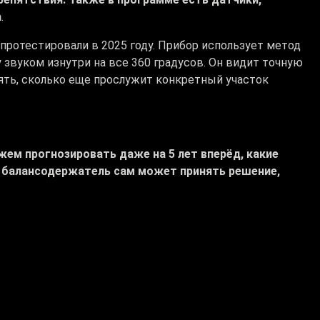
а
.
протестировали в 2025 году. Прибор использует метод
 звуком изнутри на все 360 градусов. Он видит точную
ять, сколько еще прослужит конкретный участок
жем прогнозировать даже на 5 лет вперёд, какие
е балансодержатель сам может принять решение,
ные. По оценкам экспертов, такой подход позволяет
 Однако пока роботы обследуют в Шымкенте только 5
о старинке.
 «Куатжылу орталык-3»:
гидравлические испытания и по этому поводу 135