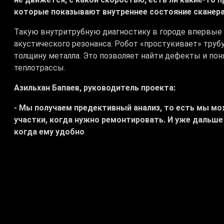
которые показывают внутреннее состояние сканер
Такую внутритрубную диагностику в городе впервые 
акустического резонанса. Робот «простукивает» трубу
толщину металла. Это позволяет найти дефекты и пон
теплотрассы.
Азильхан Бапаев, руководитель проекта:
- Мы получаем предективный анализ, то есть мы мо
участки, когда нужно ремонтировать. И уже дальш
когда ему удобно
.
Искусственный интеллект помогает обрабатывать дан
сократить затраты на ремонт почти на три четверти.
километров сетей. На остальных участках работают п
Дархан Тажиев, начальник цеха тепловых сетей ГКП
- У нас после отопительного сезона производились 