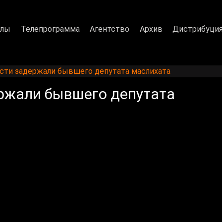
алы
Телепрограмма
Агентство
Архив
Дистрибуци
асти задержали бывшего депутата маслихата
ржали бывшего депутата