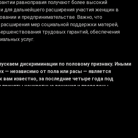
арантии равноправия получают более высокий
и для дальнейшего расширения участия женщин в
зовании и предпринимательстве. Важно, что
 расширения мер социальной поддержки матерей,
вершенствования трудовых гарантий, обеспечения
иальных услуг.
пускаем дискриминации по половому признаку. Иными
х — независимо от пола или расы — является
 вам известно, за последние четыре года под
и приняты конкретные решения и проведены
у прав женщин и расширение их экономических
ный пакет законодательных актов, призванных
ь детей
.