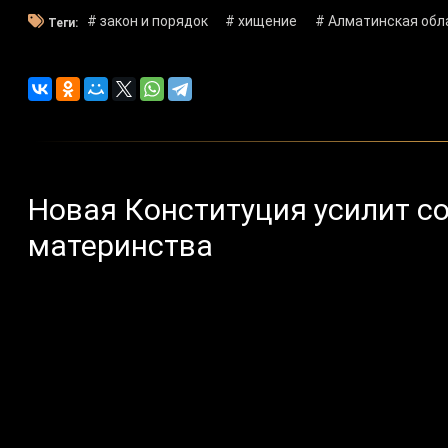
# закон и порядок
# хищение
# Алматинская обл
Теги:
Новая Конституция усилит с
материнства