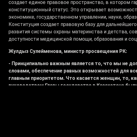
создает единое правовое пространство, в котором г
конституционный статус. Это открывает возможност
экономике, государственном управлении, науке, обра
Конституция создает правовую базу для дальнейшего
развития системы охраны материнства и детства, со
доступности медицинской помощи, образования и соц
Жулдыз Сулейменова, министр просвещения РК:
- Принципиально важным является то, что мы не до
словами, обеспечение равных возможностей для все
главным приоритетом. Что касается женщин, то, как
руководством Главы государства в Казахстане был
фундаментальные реформы, направленные на защит
возможностей. Как вы знаете, был принят комплекс
защитить права женщин и обеспечить безопасност