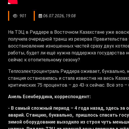
901
06.07.2026, 19:08
На ТЭЦ в Риддере в Восточном Казахстане уже вовсю
получила очередной транш из резерва Правительства –
восстановление изношенных частей сразу двух котлов 
работы, будет ли ещё нужна поддержка государства н
сейчас к отопительному сезону?
Теплоэлектроцентраль Риддера оживает, буквально, на
станция остановилась и стала известна на весь Казахс
критических 75 процентов – до 43-х сейчас. Всё это
Анель Есенбердина, корреспондент:
- В самый сложный период – 4 года назад, здесь за
аварий. Станцию, буквально, пришлось спасать го
зимой оборудование выходило из строя чуть меньше -
налицо. Риддер-ТЭЦ из красной зоны перешла в жёлт