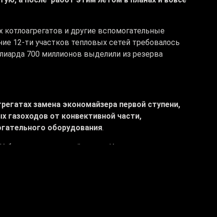
х котлоагрегатов и другие вспомогательные
ние 12-ти участков тепловых сетей требовалось
ллиарда 700 миллионов выделили из резерва
грегатах замена экономайзера первой ступени,
х газоходов от конвективной части,
огательного оборудования
.
И борются за каждый из них. И главное, что после
жета страны Риддеру больше не потребуется,
ть оборудование станция будет за свой счёт. Как и
ской теплоэлектроцентралях тоже сейчас идёт ремонт.
ия энергетики и ЖКХ ВКО: