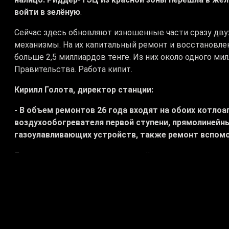
войти в зелёную
.
Сейчас здесь обновляют изношенные части сразу дву
механизмы. На их капитальный ремонт и восстановле
больше 2,5 миллиардов тенге. Из них около одного ми
Правительства. Работа кипит.
Кирилл Голота, директор станции:
- В объем ремонтов 26 года входят на обоих котлоа
воздухообогревателя первой ступени, прямолинейны
газоулавливающих устройств, также ремонт вспом
Благодаря этому износ снизят ещё на пару процентов. 
завершений этой ремонтной кампании помощи из бюд
отмечают специалисты. Все последующие годы обновля
другие ТЭЦ региона. На Усть-Каменогорской и Согрин
Самат Даиров, заместитель руководителя Управлен