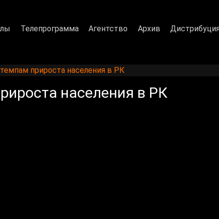
алы
Телепрограмма
Агентство
Архив
Дистрибуци
 темпам прироста населения в РК
прироста населения в РК