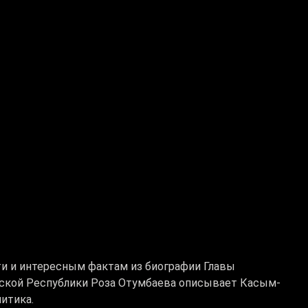
ти и интересным фактам из биографии Главы
зской Республики Роза Отумбаева описывает Касым-
итика.