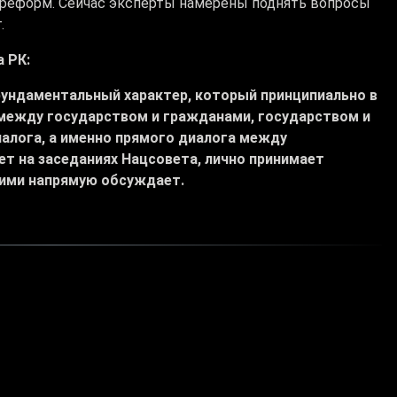
 реформ. Сейчас эксперты намерены поднять вопросы
.
 РК:
фундаментальный характер, который принципиально в
между государством и гражданами, государством и
алога, а именно прямого диалога между
т на заседаниях Нацсовета, лично принимает
ними напрямую обсуждает.
вет общественного доверия
# подвели итоги
говые площадки