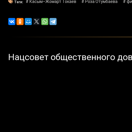
# Касым–Жомарт Токаев
# Роза Отумбаева
# фи
Теги:
Нацсовет общественного дов