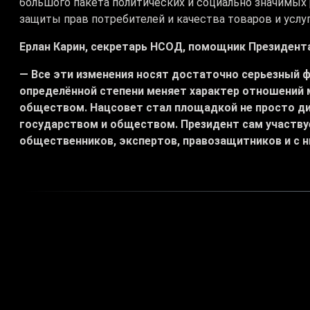
большого пакета политических и социально значимых
защиты прав потребителей и качества товаров и услуг
Ерлан Карин, секретарь НСОД, помощник Президента
—
Все эти изменения носят достаточно серьезный 
определённой степени меняет характер отношений 
обществом. Нацсовет стал площадкой не просто ди
государством и обществом. Президент сам участвуе
общественников, экспертов, правозащитников и с 
# Касым–Жомарт Токаев
# Ерлан Карин
# Нацсо
Теги:
# новые реформы
# защита прав потребителей
# диало