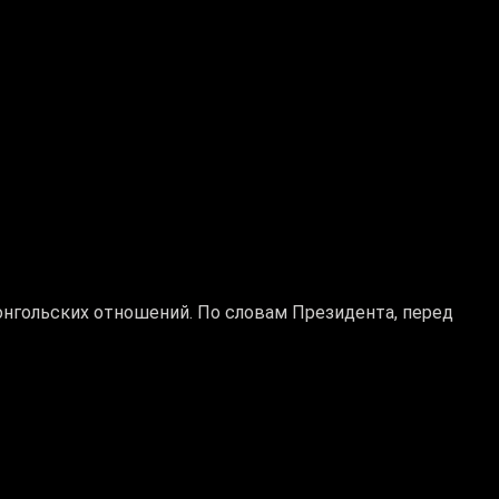
нгольских отношений. По словам Президента, перед
 придания ему практического характера. Прежде всего
го необходимо улучшить транспортную логистику.
тана, который неизменно проявляет поддержку
ил Глава государства.
стан: