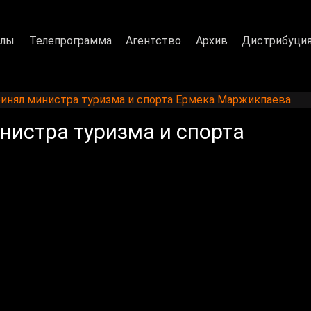
алы
Телепрограмма
Агентство
Архив
Дистрибуци
ринял министра туризма и спорта Ермека Маржикпаева
нистра туризма и спорта