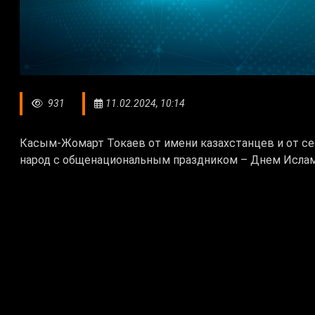
931
11.02.2024, 10:14
Касым-Жомарт Токаев от имени казахстанцев и от се
народ с общенациональным праздником – Днем Исла
– Сегодня Ваша страна, обладая надежным полити
является авторитетным членом международного с
Иран, провозгласивший идею национального единст
высоких целей и задач. Ваша страна является одни
регионе. Убежден, что традиционные узы дружбы и 
прочной основой для укрепления взаимовыгодного 
сотрудничества двух стран,
– говорится в поздравит