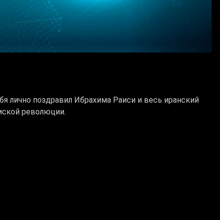
бя лично поздравил Ибрахима Раиси и весь иранский
мской революции.
ческим фундаментом и стабильной экономикой,
ообщества. Желаю, чтобы под Вашим руководством
ва и сплоченности, продолжил путь к достижению
м из ключевых партнеров Казахстана в Каспийском
политический диалог и впредь будут служить
торгово-экономического и культурно-гуманитарного
ельной телеграмме.