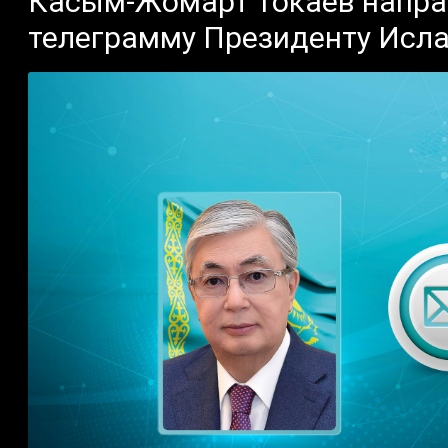
Касым-Жомарт Токаев напра
телеграмму Президенту Исл