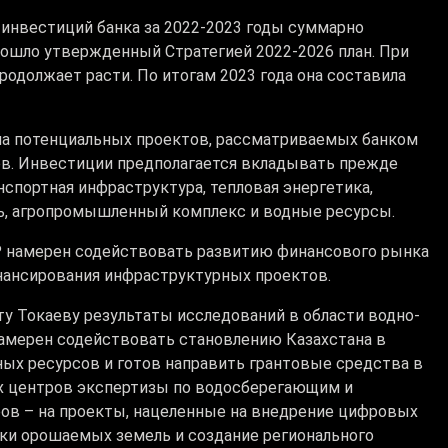
 инвестиций банка за 2022-2023 годы суммарно
евзошло утвержденный Стратегией 2022-2026 план. При
родолжает расти. По итогам 2023 года она составила
ма потенциальных проектов, рассматриваемых банком
ров. Инвестиции предполагается вкладывать прежде
нспортная инфраструктура, тепловая энергетика,
ь, агропромышленный комплекс и водные ресурсы.
БР намерен содействовать развитию финансового рынка
нансирования инфраструктурных проектов.
 Токаеву результаты исследований в области водно-
намерен содействовать становлению Казахстана в
ных ресурсов и готов направить грантовые средства в
ых центров экспертизы по водосберегающим и
ов – на проекты, нацеленные на внедрение цифровых
вки орошаемых земель и создание регионального