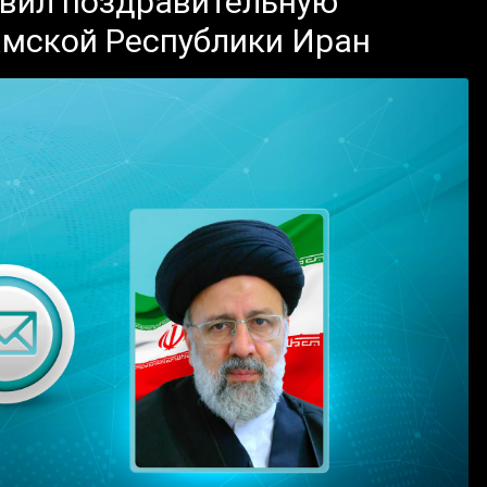
вил поздравительную
амской Республики Иран