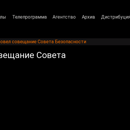
алы
Телепрограмма
Агентство
Архив
Дистрибуци
ровел совещание Совета Безопасности
овещание Совета