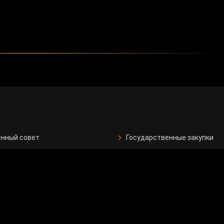
нный совет
Государственные закупки
для СМИ
Вопрос - ответ
Опрос
одателей