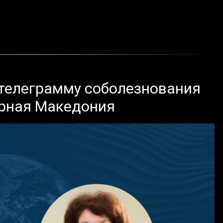
 телеграмму соболезнования
ерная Македония