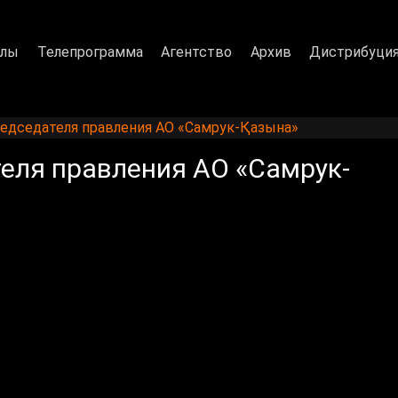
алы
Телепрограмма
Агентство
Архив
Дистрибуци
редседателя правления АО «Самрук-Қазына»
еля правления АО «Самрук-