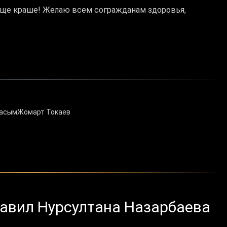
еще краше! Желаю всем согражданам здоровья,
КасымЖомарт Токаев
авил Нурсултана Назарбаева