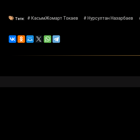
# КасымЖомарт Токаев
# Нурсултан Назарбаев
Теги:
Художестве
Программа 
Отчеты