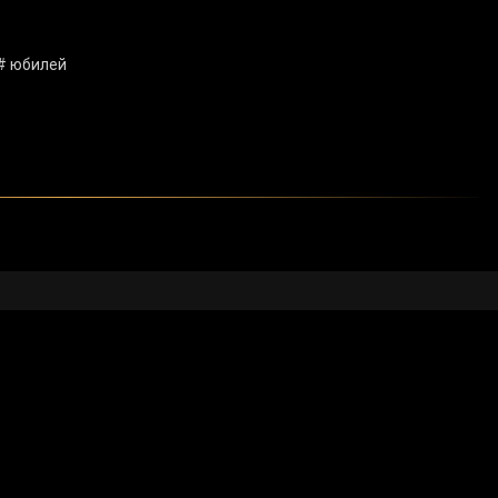
# юбилей
нный совет
Государственные закупки
для СМИ
Вопрос - ответ
Опрос