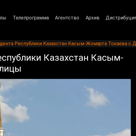
алы
Телепрограмма
Агентство
Архив
Дистрибуци
дента Республики Казахстан Касым-Жомарта Токаева с 
еспублики Казахстан Касым-
олицы