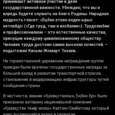
принимают активное участие в деле
государственной важности. Убежден, что вы и
впредь будете служить на благо Родины. Народная
мудрость гласит: «Еңбек еткен елден ырыс
кетпейді» («Где труд, там и изобилие»). Трудолюбие
и профессионализм – это естественные качества,
присущие каждому цивилизованному обществу.
Человек труда достоин самих высоких почестей. –
подытожил Касым-Жомарт Токаев.
На торжественной церемонии награждения группе
граждан были вручены государственные награды за
большой вклад в развитие транспортной отрасли,
становление и модернизацию инфраструктуры путей
сообщения страны.
В частности, звание «Қазақстанның Еңбек Ері» было
присвоено ветерану национальной компании
«Қазақстан темір жолы» Калтаю Самбетову, который
внес выдающийся вклад в развитие