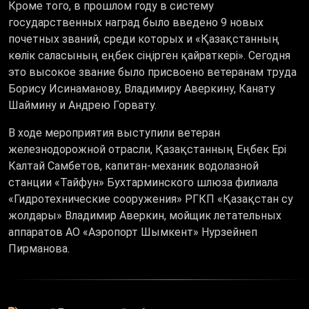
Кроме того, в прошлом году в систему
государственных наград было введено 9 новых
почетных званий, среди которых и «Қазақстанның
көлік саласының еңбек сіңірген қайраткері». Сегодня
это высокое звание было присвоено ветеранам труда
Борису Исинаманову, Владимиру Аверкину, Канату
Шаймину и Андрею Горвату.
В ходе мероприятия выступили ветеран
железнодорожной отрасли, Қазақстанның Еңбек Ері
Калтай Самбетов, капитан-механик водолазной
станции «Тайфун» Бухтарминского шлюза филиала
«Гидротехнические сооружения» РГКП «Қазақстан су
жолдары» Владимир Аверкин, мойщик летательных
аппаратов АО «Аэропорт Шымкент» Нурзейнеп
Пирманова.