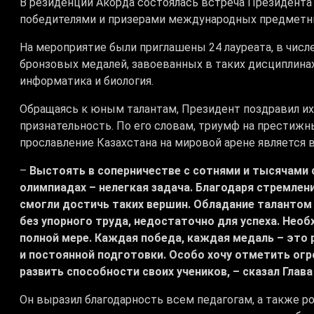
В резиденции Акорда состоялась встреча Президент
победителями и призерами международных предметн
На мероприятие были приглашены 24 лауреата, в числе
бронзовых медалей, завоеванных в таких дисциплинах,
информатика и биология.
Обращаясь к юным талантам, Президент поздравил их
признательность. По его словам, триумф на престиж
прославление Казахстана на мировой арене являетс
–
Выстоять в соперничестве с сотнями и тысячами
олимпиадах – нелегкая задача. Благодаря стремлен
смогли достичь таких вершин. Обладание талантом –
без упорного труда, недостаточно для успеха. Необ
полной мере. Каждая победа, каждая медаль – это 
и постоянной подготовки. Особо хочу отметить ог
развить способности своих учеников, – сказал Глава
Он выразил благодарность всем педагогам, а также 