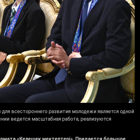
 для всестороннего развития молодежи является одной
лении ведется масштабная работа, реализуются
рмата «Келешек мектептері». Придается большое