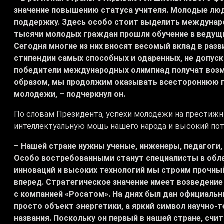
значение повышению статуса учителя. Молодые люд
поддержку. Здесь особо стоит выделить междунар
тысячи молодых граждан прошли обучение в ведущи
Сегодня многие из них вносят весомый вклад в разв
стипендии самых способных и одаренных, не допус
победители международных олимпиад получат возм
образом, мы продолжим оказывать всестороннюю п
молодежи, – подчеркнул он.
По словам Президента, успехи молодежи на прести
интеллектуальную мощь нашего народа и высокий пот
–
Нашей стране нужны ученые, инженеры, педагоги,
Особо востребованными станут специалисты в обла
инноваций и высоких технологий мы строим прочны
вперед. Стратегическое значение имеет возведени
с компанией «Росатом». На днях был дан официальн
просто объект энергетики, а яркий символ научно-т
названия. Поскольку он первый в нашей стране, сч