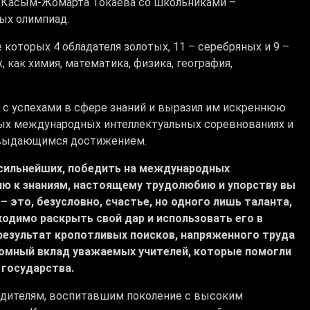
а Касым-Жомарта Токаева со школьниками –
ых олимпиад.
 которых 4 обладателя золотых, 11 – серебряных и 9 –
 как химия, математика, физика, география,
 с успехами в сфере знаний и выразил им искреннюю
ных международных интеллектуальных соревнованиях и
я выдающимся достижением.
 сильнейших, победить на международных
ию к знаниям, настоящему трудолюбию и упорству вы
 это, безусловно, счастье, но одного лишь таланта,
ходимо раскрыть свой дар и использовать его в
результат кропотливых поисков, напряженного труда
ромный вклад уважаемых учителей, которые помогли
 государства.
родителям, воспитавшим поколение с высоким