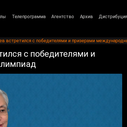
алы
Телепрограмма
Агентство
Архив
Дистрибуци
в встретился с победителями и призерами международн
ился с победителями и
олимпиад