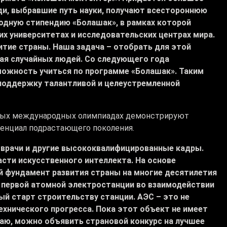
и, выбравшие путь науки, получают всестороннюю
одную стипендию «Болашак», в рамках которой
х университетах и исследовательских центрах мира.
итие страны. Наша задача – отобрать для этой
кая случайных людей. Со следующего года
ожность учиться по программе «Болашак». Таким
оддержку талантливой и целеустремленной
жных международных олимпиадах демонстрируют
енциал подрастающего поколения.
 врачи и другие высококвалифицированные кадры.
сти искусственного интеллекта. На основе
й фундамент развития страны на многие десятилетия
е первой атомной электростанции во взаимодействии
ый старт строительству станции. АЭС – это не
ехнического прогресса. Пока этот объект не имеет
итаю, можно объявить страновой конкурс на лучшее