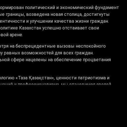
Сформирован политический и экономический фундамент
е границы, возведена новая столица, достигнуты
ентичности и улучшении качества жизни граждан.
олитике Казахстан успешно отстаивает свои
вой арене.
мотря на беспрецедентные вызовы неспокойного
у равных возможностей для всех граждан.
ьной сфере нацелены на обеспечение процветания
ологию «Таза Қазақстан», ценности патриотизма и
знаний и профессионализма, мы становимся зрелой
следуя заветам предков, всесторонне укреплять нашу
азвитое, прогрессивное, справедливое государство.
ржке и, главное, единству мы успешно реализуем все