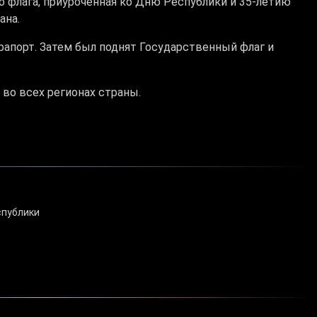
 флага, приуроченная ко Дню Республики и 35-летию
ана.
рапорт. Затем был поднят Государственный флаг и
во всех регионах страны.
спублики