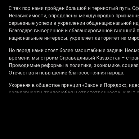
С тех пор нами пройден большой и тернистый путь. 
Независимости, определены международно признанны
серьезные успехи в укреплении общенациональной ид
Благодаря выверенной и сбалансированной внешней п
национальные интересы, укрепляет авторитет на миро
Но перед нами стоят более масштабные задачи. Нес
времени, мы строим Справедливый Казахстан – стран
Проводимые реформы в политике, экономике, социал
Отечества и повышение благосостояния народа.
Укореняя в обществе принцип «Закон и Порядок», иде
солидарности, трудолюбия и ответственности, культ 
нацией, уверенно смотрящей в будущее.
У каждого поколения своя миссия. Наш общий долг – 
священную Независимость, превратить Казахстан в р
Убежден, благодаря усердному труду, взаимной подде