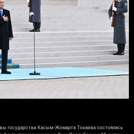
авы государства Касым-Жомарта Токаева состоялась