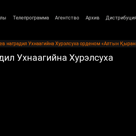
алы
Телепрограмма
Агентство
Архив
Дистрибуци
в наградил Ухнаагийна Хурэлсуха орденом «Алтын Қыран
дил Ухнаагийна Хурэлсуха