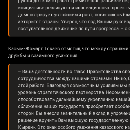
руководством страна стремительно развивается,
инициативе реализуются инновационные проекты
демонстрирует устойчивый рост, повысилось бла
авторитет страны. Уверен, что под Вашим руков
поступательное движение по пути прогресса, – ск
Касым-Жомарт Токаев отметил, что между странами 
дружбы и взаимного уважения.
– Ваша деятельность во главе Правительства с
сотрудничества между нашими странами. Ныне, 
этой работе. Благодаря совместным усилиям мы 
уровень стратегического партнерства. Несомнен
способствовать дальнейшему укреплению нашей
сближение наших государств приобретает особен
сторон. Вы внесли значительный вклад в упроче
решение вручить Вам высшую государственную н
Қыран». Это знак особого уважения казахского на