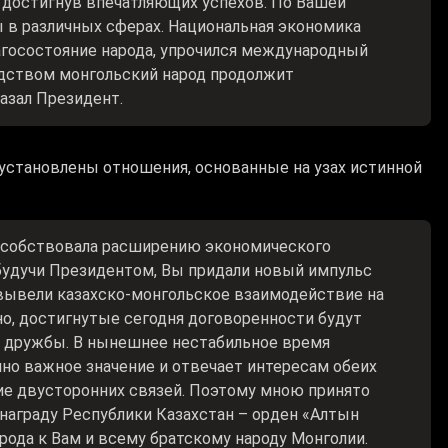
 достигнув впечатляющих успехов. По Вашей
 в различных сферах. Национальная экономика
госостояние народа, упрочился международный
одством монгольский народ продолжит
азал Президент.
установлены отношения, основанные на узах истинной
пособствовала расширению экономического
будучи Президентом, Вы придали новый импульс
вывели казахско-монгольское взаимодействие на
но, достигнутые сегодня договоренности будут
 дружбы. В нынешнее нестабильное время
но важное значение и отвечает интересам обеих
ние двусторонних связей. Поэтому мною принято
аграду Республики Казахстан – орден «Алтын
рода к Вам и всему братскому народу Монголии.