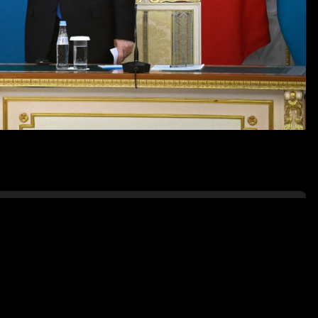
рные корни. Наши страны являются наследниками
х жилищ. Мировоззрение и образ жизни наших
но оказываем взаимную поддержку и искренне
следние годы двустороннее сотрудничество
стно, полтора года назад я посетил с
й теплотой вспоминаю сердечное гостеприимство,
езидентом Ухнаагийном Хурэлсухом и всем