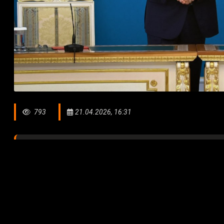
793
21.04.2026, 16:31
– Нас объединяют общие исторические и культу
великой кочевой цивилизации и культуры юртовы
народов глубоко созвучны. Поэтому мы неизмен
радуемся успехам друг друга. Отрадно, что в по
демонстрирует поступательную динамику. Как изве
государственным визитом Улан-Батор. С большо
оказанное нашей делегации уважаемым г-ном Пр